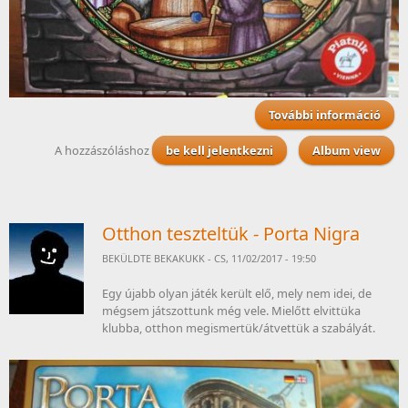
További információ
t
Me
A hozzászóláshoz
be kell jelentkezni
Album view
ta
kapc
Otthon teszteltük - Porta Nigra
BEKÜLDTE
BEKAKUKK
- CS, 11/02/2017 - 19:50
Egy újabb olyan játék került elő, mely nem idei, de
mégsem játszottunk még vele. Mielőtt elvittüka
klubba, otthon megismertük/átvettük a szabályát.