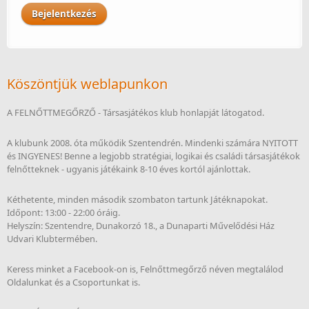
Köszöntjük weblapunkon
A FELNŐTTMEGŐRZŐ - Társasjátékos klub honlapját látogatod.
A klubunk 2008. óta működik Szentendrén. Mindenki számára NYITOTT
és INGYENES! Benne a legjobb stratégiai, logikai és családi társasjátékok
felnőtteknek - ugyanis játékaink 8-10 éves kortól ajánlottak.
Kéthetente, minden második szombaton tartunk Játéknapokat.
Időpont: 13:00 - 22:00 óráig.
Helyszín: Szentendre, Dunakorzó 18., a Dunaparti Művelődési Ház
Udvari Klubtermében.
Keress minket a Facebook-on is, Felnőttmegőrző néven megtalálod
Oldalunkat és a Csoportunkat is.