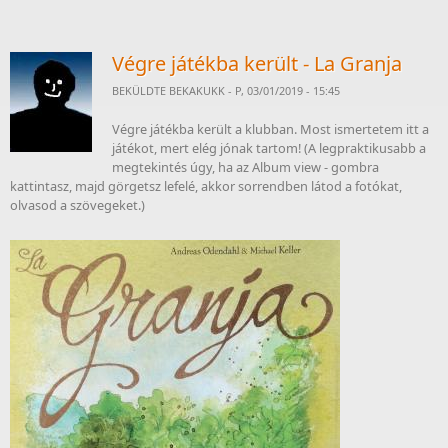
Végre játékba került - La Granja
BEKÜLDTE
BEKAKUKK
- P, 03/01/2019 - 15:45
Végre játékba került a klubban. Most ismertetem itt a
játékot, mert elég jónak tartom! (A legpraktikusabb a
megtekintés úgy, ha az Album view - gombra
kattintasz, majd görgetsz lefelé, akkor sorrendben látod a fotókat,
olvasod a szövegeket.)