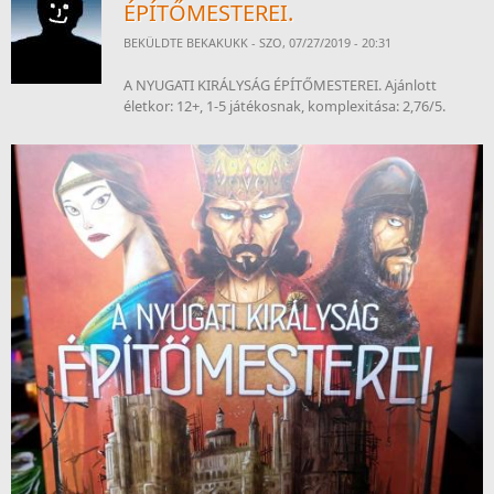
ÉPÍTŐMESTEREI.
BEKÜLDTE
BEKAKUKK
- SZO, 07/27/2019 - 20:31
A NYUGATI KIRÁLYSÁG ÉPÍTŐMESTEREI. Ajánlott
életkor: 12+, 1-5 játékosnak, komplexitása: 2,76/5.