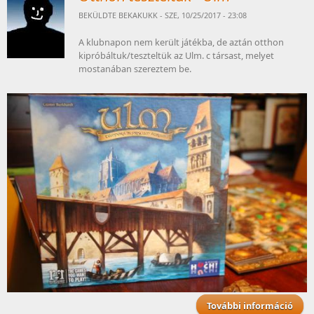
BEKÜLDTE
BEKAKUKK
- SZE, 10/25/2017 - 23:08
A klubnapon nem került játékba, de aztán otthon
kipróbáltuk/teszteltük az Ulm. c társast, melyet
mostanában szereztem be.
További információ