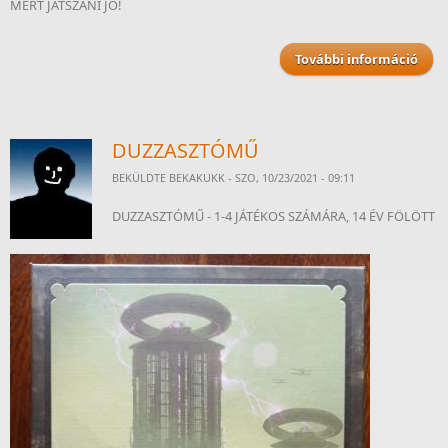
MERT JÁTSZANI JÓ!
További információ
K
web
ta
kapc
DUZZASZTÓMŰ
BEKÜLDTE
BEKAKUKK
- SZO, 10/23/2021 - 09:11
DUZZASZTÓMŰ - 1-4 JÁTÉKOS SZÁMÁRA, 14 ÉV FÖLÖTT