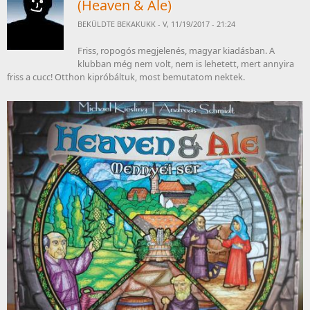
(Heaven & Ale)
BEKÜLDTE
BEKAKUKK
- V, 11/19/2017 - 21:24
Friss, ropogós megjelenés, magyar kiadásban. A
klubban még nem volt, nem is lehetett, mert annyira
friss a cucc! Otthon kipróbáltuk, most bemutatom nektek.