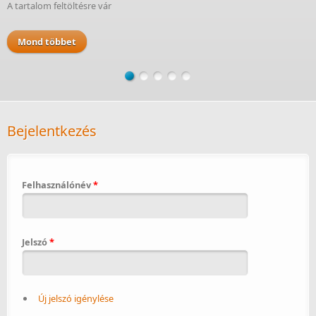
A tartalom feltöltésre vár
Mond többet
Bejelentkezés
Felhasználónév
*
Jelszó
*
Új jelszó igénylése