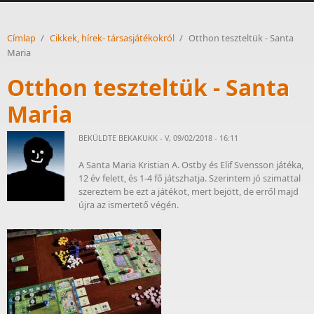
Címlap
/
Cikkek, hírek- társasjátékokról
/
Otthon teszteltük - Santa
Maria
Otthon teszteltük - Santa
Maria
BEKÜLDTE
BEKAKUKK
- V, 09/02/2018 - 16:11
A Santa Maria Kristian A. Ostby és Elif Svensson játéka,
12 év felett, és 1-4 fő játszhatja. Szerintem jó szimattal
szereztem be ezt a játékot, mert bejött, de erről majd
újra az ismertető végén.