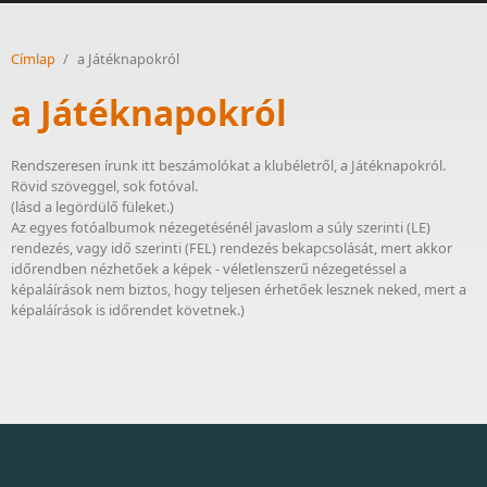
Címlap
/
a Játéknapokról
a Játéknapokról
Rendszeresen írunk itt beszámolókat a klubéletről, a Játéknapokról.
Rövid szöveggel, sok fotóval.
(lásd a legördülő füleket.)
Az egyes fotóalbumok nézegetésénél javaslom a súly szerinti (LE)
rendezés, vagy idő szerinti (FEL) rendezés bekapcsolását, mert akkor
időrendben nézhetőek a képek - véletlenszerű nézegetéssel a
képaláírások nem biztos, hogy teljesen érhetőek lesznek neked, mert a
képaláírások is időrendet követnek.)