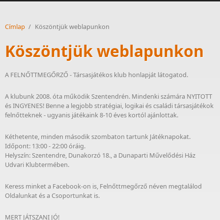
Címlap
/
Köszöntjük weblapunkon
Köszöntjük weblapunkon
A FELNŐTTMEGŐRZŐ - Társasjátékos klub honlapját látogatod.
A klubunk 2008. óta működik Szentendrén. Mindenki számára NYITOTT
és INGYENES! Benne a legjobb stratégiai, logikai és családi társasjátékok
felnőtteknek - ugyanis játékaink 8-10 éves kortól ajánlottak.
Kéthetente, minden második szombaton tartunk Játéknapokat.
Időpont: 13:00 - 22:00 óráig.
Helyszín: Szentendre, Dunakorzó 18., a Dunaparti Művelődési Ház
Udvari Klubtermében.
Keress minket a Facebook-on is, Felnőttmegőrző néven megtalálod
Oldalunkat és a Csoportunkat is.
MERT JÁTSZANI JÓ!