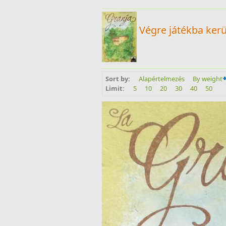
Végre játékba kerü
Sort by:
Alapértelmezés
By weight
Limit:
5
10
20
30
40
50