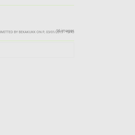
16 images
MITTED BY BEKAKUKK ON P, 03/01/2019 - 15:45