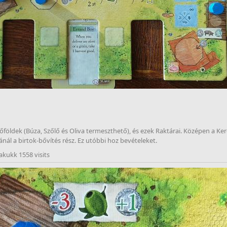
mőföldek (Búza, Szőlő és Oliva termeszthető), és ezek Raktárai. Középen a Ke
nál a birtok-bővítés rész. Ez utóbbi hoz bevételeket.
akukk 1558 visits