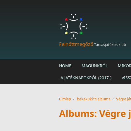
Ugrás a tartalomra
Felnőttmegőző
Társasjátékos klub
HOME
MAGUNKRÓL
MIKOR
A JÁTÉKNAPOKRÓL (2017-)
VISS
Címlap
/
bekakukk's albums
/
Végre já
Albums: Végre j