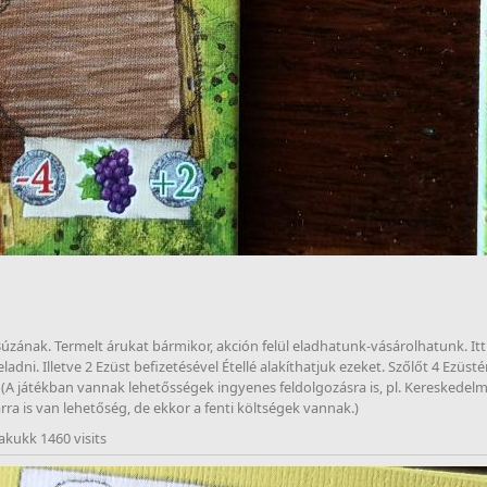
Búzának. Termelt árukat bármikor, akción felül eladhatunk-vásárolhatunk. Itt j
adni. Illetve 2 Ezüst befizetésével Étellé alakíthatjuk ezeket. Szőlőt 4 Ezüsté
l. (A játékban vannak lehetősségek ingyenes feldolgozásra is, pl. Kereskedelm
rra is van lehetőség, de ekkor a fenti költségek vannak.)  
akukk 1460 visits