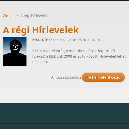
Címlap
/
A régi Hírlevelek
A régi Hírlevelek
BEKÜLDTE
BEKAKUKK
- CS, 04/06/2017 - 22:45
Ez is visszatekintés, e menüben (lásd a legördülő
füleket) a klubunk 2008 és 2013 közötti Hírleveleit lehet
nézegetni.
A hozzászóláshoz
be kell jelentkezni