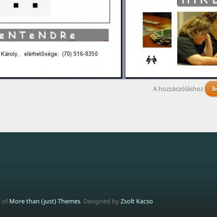
A hozzászóláshoz
b
t of
More than (just) Themes
. Designed by
Zsolt Kacso