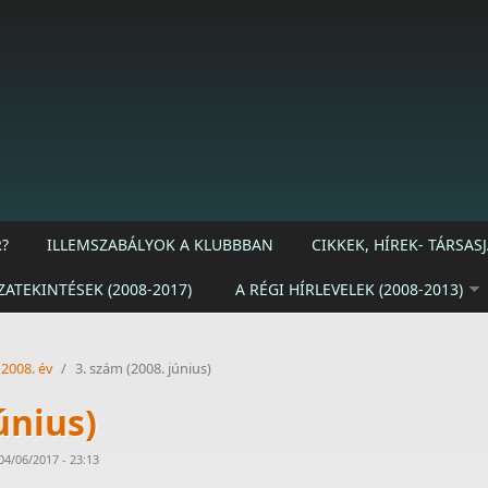
?
ILLEMSZABÁLYOK A KLUBBBAN
CIKKEK, HÍREK- TÁRSA
ZATEKINTÉSEK (2008-2017)
A RÉGI HÍRLEVELEK (2008-2013)
2008. év
/
3. szám (2008. június)
únius)
04/06/2017 - 23:13