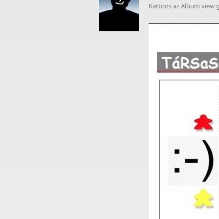
Kattints az Album view g