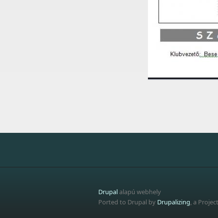
Drupal
alapú webhely
Ported to Drupal by
Drupalizing
, a Projec