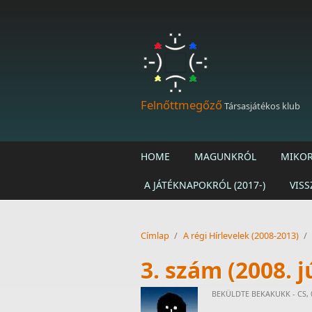
Ugrás a tartalomra
Felnőttmegőző
Társasjátékos klub
HOME
MAGUNKRÓL
MIKOR
A JÁTÉKNAPOKRÓL (2017-)
VISS
Címlap
/
A régi Hírlevelek (2008-2013)
/
3. szám (2008. j
BEKÜLDTE
BEKAKUKK
- CS, 