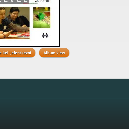
e kell jelentkezni
Album view