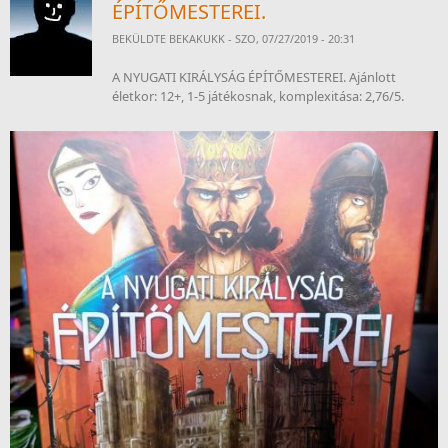
ÉPÍTŐMESTEREI.
BEKÜLDTE
BEKAKUKK
- SZO, 07/27/2019 - 20:31
A NYUGATI KIRÁLYSÁG ÉPÍTŐMESTEREI. Ajánlott
életkor: 12+, 1-5 játékosnak, komplexitása: 2,76/5.