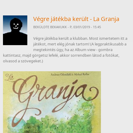
Végre játékba került - La Granja
BEKÜLDTE
BEKAKUKK
- P, 03/01/2019 - 15:45
Végre játékba került a klubban. Most ismertetem itt a
játékot, mert elég jónak tartom! (A legpraktikusabb a
megtekintés úgy, ha az Album view - gombra
kattintasz, majd görgetsz lefelé, akkor sorrendben látod a fotókat,
olvasod a szövegeket.)