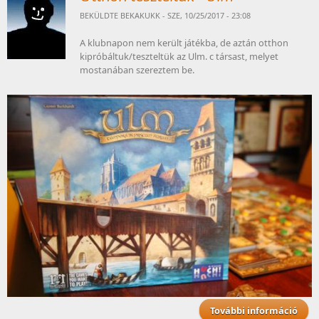
BEKÜLDTE
BEKAKUKK
- SZE, 10/25/2017 - 23:08
A klubnapon nem került játékba, de aztán otthon
kipróbáltuk/teszteltük az Ulm. c társast, melyet
mostanában szereztem be.
További információ