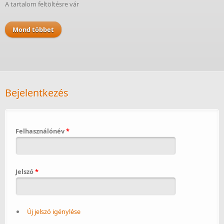
A tartalom feltöltésre vár
Mond többet
Bejelentkezés
Felhasználónév
*
Jelszó
*
Új jelszó igénylése