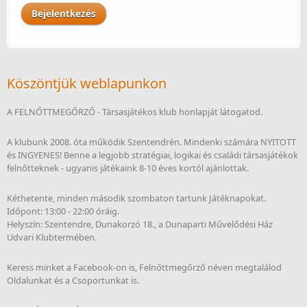
Köszöntjük weblapunkon
A FELNŐTTMEGŐRZŐ - Társasjátékos klub honlapját látogatod.
A klubunk 2008. óta működik Szentendrén. Mindenki számára NYITOTT
és INGYENES! Benne a legjobb stratégiai, logikai és családi társasjátékok
felnőtteknek - ugyanis játékaink 8-10 éves kortól ajánlottak.
Kéthetente, minden második szombaton tartunk Játéknapokat.
Időpont: 13:00 - 22:00 óráig.
Helyszín: Szentendre, Dunakorzó 18., a Dunaparti Művelődési Ház
Udvari Klubtermében.
Keress minket a Facebook-on is, Felnőttmegőrző néven megtalálod
Oldalunkat és a Csoportunkat is.