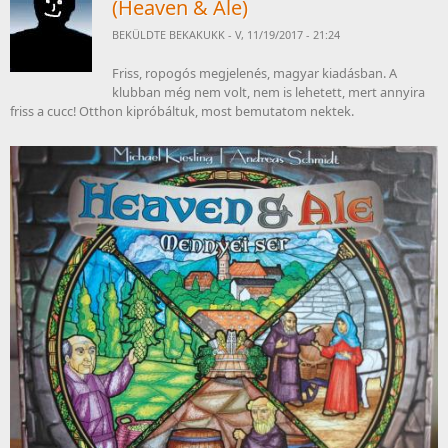
(Heaven & Ale)
BEKÜLDTE
BEKAKUKK
- V, 11/19/2017 - 21:24
Friss, ropogós megjelenés, magyar kiadásban. A
klubban még nem volt, nem is lehetett, mert annyira
friss a cucc! Otthon kipróbáltuk, most bemutatom nektek.