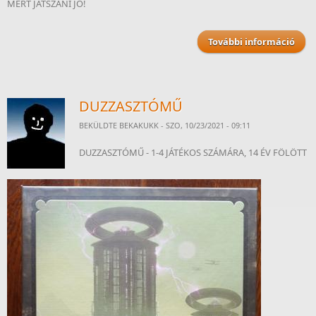
MERT JÁTSZANI JÓ!
További információ
K
web
ta
kapc
DUZZASZTÓMŰ
BEKÜLDTE
BEKAKUKK
- SZO, 10/23/2021 - 09:11
DUZZASZTÓMŰ - 1-4 JÁTÉKOS SZÁMÁRA, 14 ÉV FÖLÖTT