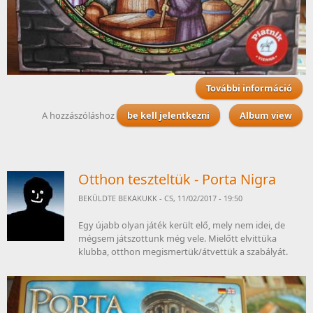
További információ
t
Me
A hozzászóláshoz
be kell jelentkezni
Album view
ta
kapc
Otthon teszteltük - Porta Nigra
BEKÜLDTE
BEKAKUKK
- CS, 11/02/2017 - 19:50
Egy újabb olyan játék került elő, mely nem idei, de
mégsem játszottunk még vele. Mielőtt elvittüka
klubba, otthon megismertük/átvettük a szabályát.