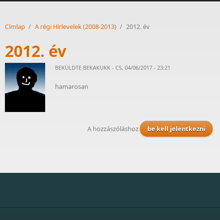
Címlap
/
A régi Hírlevelek (2008-2013)
/
2012. év
2012. év
BEKÜLDTE
BEKAKUKK
- CS, 04/06/2017 - 23:21
hamarosan
A hozzászóláshoz
be kell jelentkezni