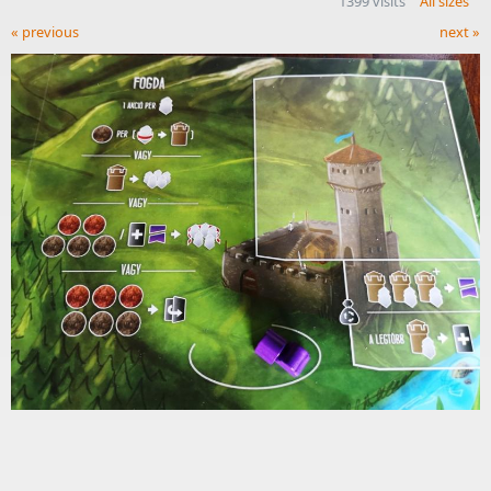
1399 visits
All sizes
« previous
next »