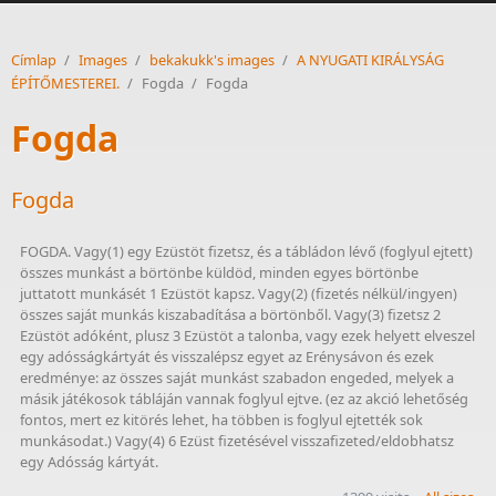
Címlap
/
Images
/
bekakukk's images
/
A NYUGATI KIRÁLYSÁG
ÉPÍTŐMESTEREI.
/
Fogda
/
Fogda
Fogda
Fogda
FOGDA. Vagy(1) egy Ezüstöt fizetsz, és a tábládon lévő (foglyul ejtett) 
összes munkást a börtönbe küldöd, minden egyes börtönbe 
juttatott munkásét 1 Ezüstöt kapsz. Vagy(2) (fizetés nélkül/ingyen) 
összes saját munkás kiszabadítása a börtönből. Vagy(3) fizetsz 2 
Ezüstöt adóként, plusz 3 Ezüstöt a talonba, vagy ezek helyett elveszel 
egy adósságkártyát és visszalépsz egyet az Erénysávon és ezek 
eredménye: az összes saját munkást szabadon engeded, melyek a 
másik játékosok tábláján vannak foglyul ejtve. (ez az akció lehetőség 
fontos, mert ez kitörés lehet, ha többen is foglyul ejtették sok 
munkásodat.) Vagy(4) 6 Ezüst fizetésével visszafizeted/eldobhatsz 
egy Adósság kártyát.  