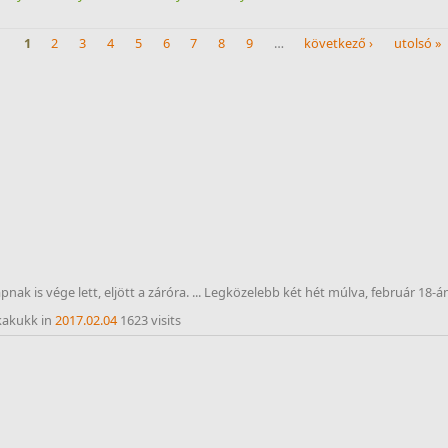
1
2
3
4
5
6
7
8
9
…
következő ›
utolsó »
nak is vége lett, eljött a záróra. ... Legközelebb két hét múlva, február 18-á
kakukk in
2017.02.04
1623 visits