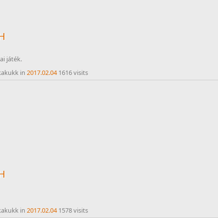
TH
i játék.
kakukk in
2017.02.04
1616 visits
TH
kakukk in
2017.02.04
1578 visits