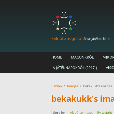
Ugrás a tartalomra
Felnőttmegőző
Társasjátékos klub
HOME
MAGUNKRÓL
MIKOR
A JÁTÉKNAPOKRÓL (2017-)
VISS
Címlap
/
Images
/
bekakukk's images
bekakukk's im
Sort by:
Alapértelmezés
By weight