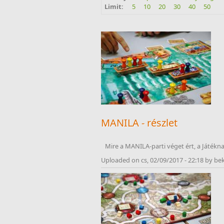
Limit:
5
10
20
30
40
50
Oldalak
MANILA - részlet
Mire a MANILA-parti véget ért, a Játéknap
Uploaded on cs, 02/09/2017 - 22:18 by be