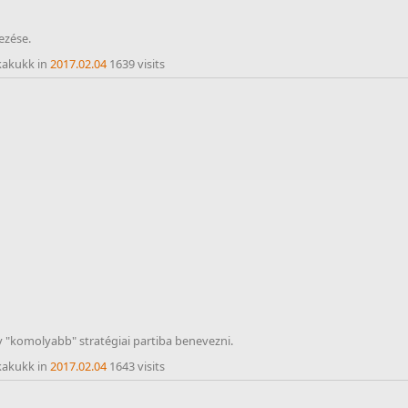
ezése.
kakukk in
2017.02.04
1639 visits
y "komolyabb" stratégiai partiba benevezni.
kakukk in
2017.02.04
1643 visits