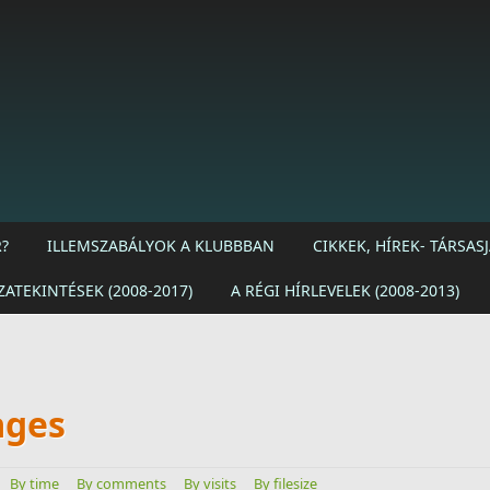
?
ILLEMSZABÁLYOK A KLUBBBAN
CIKKEK, HÍREK- TÁRSA
ZATEKINTÉSEK (2008-2017)
A RÉGI HÍRLEVELEK (2008-2013)
ages
By time
By comments
By visits
By filesize