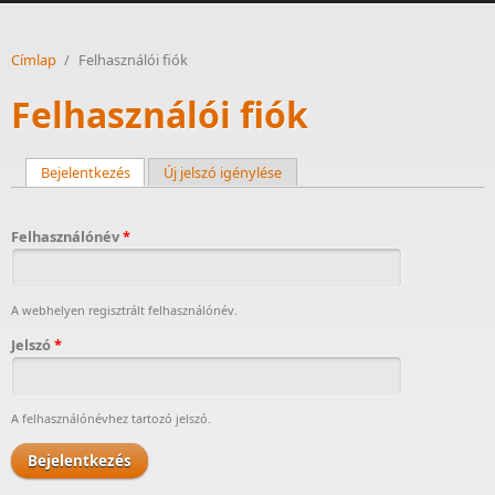
Címlap
/
Felhasználói fiók
Felhasználói fiók
Bejelentkezés
(aktív fül)
Új jelszó igénylése
Elsődleges fülek
Felhasználónév
*
A webhelyen regisztrált felhasználónév.
Jelszó
*
A felhasználónévhez tartozó jelszó.