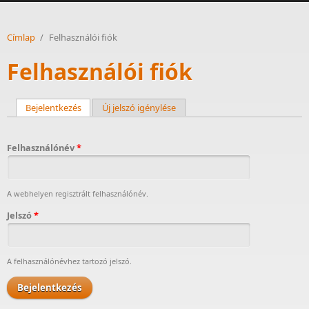
Címlap
/
Felhasználói fiók
Felhasználói fiók
Bejelentkezés
(aktív fül)
Új jelszó igénylése
Elsődleges fülek
Felhasználónév
*
A webhelyen regisztrált felhasználónév.
Jelszó
*
A felhasználónévhez tartozó jelszó.