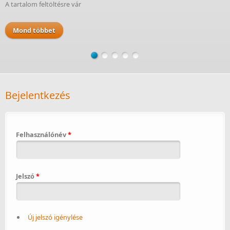
A tartalom feltöltésre vár
Mond többet
Bejelentkezés
Felhasználónév
*
Jelszó
*
Új jelszó igénylése