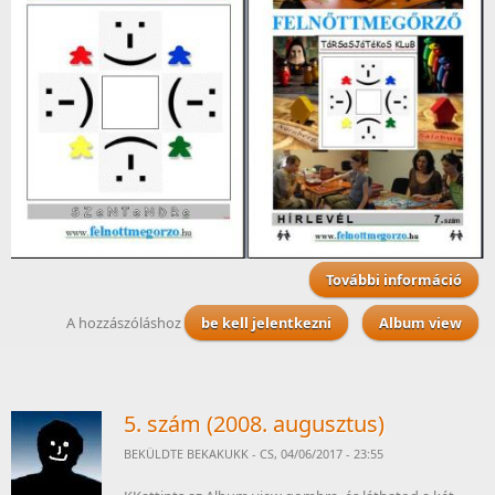
További információ
6. 
sz
ta
A hozzászóláshoz
be kell jelentkezni
Album view
kapc
5. szám (2008. augusztus)
BEKÜLDTE
BEKAKUKK
- CS, 04/06/2017 - 23:55