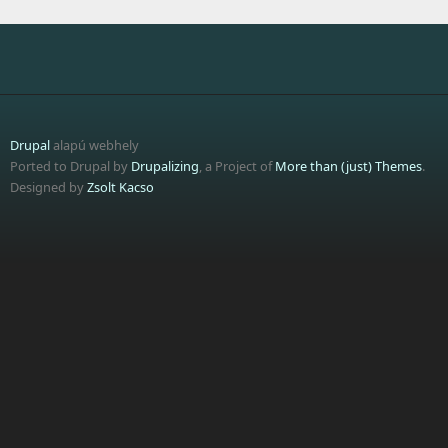
Drupal
alapú webhely
Ported to Drupal by
Drupalizing
, a Project of
More than (just) Themes
.
Designed by
Zsolt Kacso