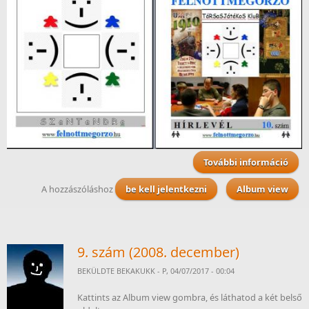
További információ
10. 
ta
A hozzászóláshoz
be kell jelentkezni
Album view
kapc
9. szám (2008. december)
BEKÜLDTE
BEKAKUKK
- P, 04/07/2017 - 00:04
Kattints az Album view gombra, és láthatod a két belső