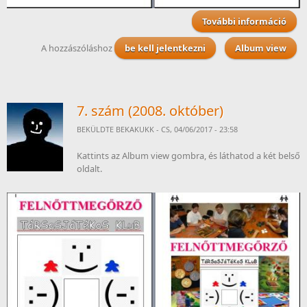
További információ
8. 
ta
A hozzászóláshoz
be kell jelentkezni
Album view
kapc
7. szám (2008. október)
BEKÜLDTE
BEKAKUKK
- CS, 04/06/2017 - 23:58
Kattints az Album view gombra, és láthatod a két belső
oldalt.