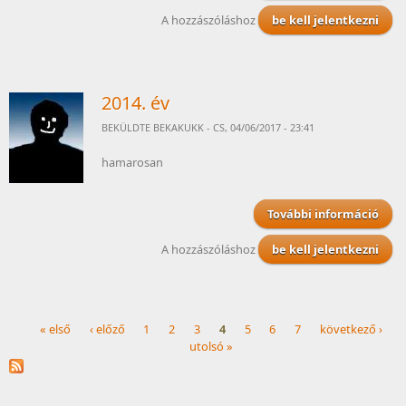
ta
kapc
A hozzászóláshoz
be kell jelentkezni
2014. év
BEKÜLDTE
BEKAKUKK
- CS, 04/06/2017 - 23:41
hamarosan
További információ
ta
kapc
A hozzászóláshoz
be kell jelentkezni
« első
‹ előző
1
2
3
4
5
6
7
következő ›
utolsó »
Oldalak