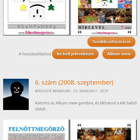
További információ
7. 
ta
A hozzászóláshoz
be kell jelentkezni
Album view
kapc
6. szám (2008. szeptember)
BEKÜLDTE
BEKAKUKK
- CS, 04/06/2017 - 23:57
Kattints az Album view gombra, és láthatod a két belső
oldalt.