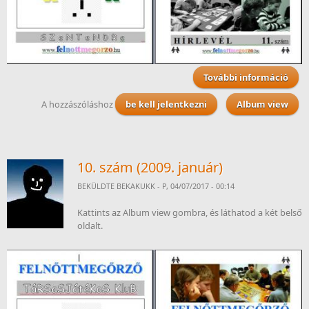
További információ
11. 
ta
A hozzászóláshoz
be kell jelentkezni
Album view
kapc
10. szám (2009. január)
BEKÜLDTE
BEKAKUKK
- P, 04/07/2017 - 00:14
Kattints az Album view gombra, és láthatod a két belső
oldalt.