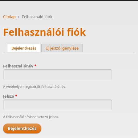
Címlap
/
Felhasználói fiók
Felhasználói fiók
Bejelentkezés
(aktív fül)
Új jelszó igénylése
Elsődleges fülek
Felhasználónév
*
A webhelyen regisztrált felhasználónév.
Jelszó
*
A felhasználónévhez tartozó jelszó.