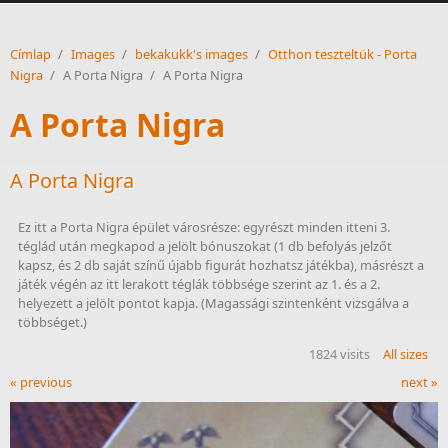
Címlap
/
Images
/
bekakukk's images
/
Otthon teszteltük - Porta
Nigra
/
A Porta Nigra
/
A Porta Nigra
A Porta Nigra
A Porta Nigra
Ez itt a Porta Nigra épület városrésze: egyrészt minden itteni 3. 
téglád után megkapod a jelölt bónuszokat (1 db befolyás jelzőt 
kapsz, és 2 db saját színű újabb figurát hozhatsz játékba), másrészt a 
játék végén az itt lerakott téglák többsége szerint az 1. és a 2. 
helyezett a jelölt pontot kapja. (Magassági szintenként vizsgálva a 
többséget.)  
1824 visits
All sizes
« previous
next »