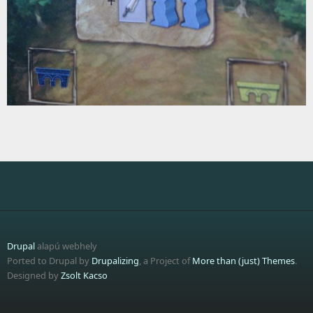
Drupal
alapú webhely
Ported to Drupal by
Drupalizing
, a Project of
More than (just) Themes
.
Designed by
Zsolt Kacso