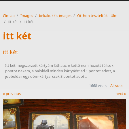
Címlap
/
Images
/
bekakukk's images
/
Otthon teszteltük - Ulm
/
itt két
/
itt két
itt két
itt két
Itt két megszerzett kártyám látható: e kettő nem hozott túl sok 
pontot nekem, a baloldali minden kártyáért ad 1 pontot adott, a 
jobboldali egy dóm-kártya, csak 3 pontot adott.  
1668 visits
All sizes
« previous
next »