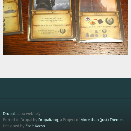
Drupal
alapú webhely
Ported to Drupal by
Drupalizing
, a Project of
More than (just) Themes
.
Designed by
Zsolt Kacso