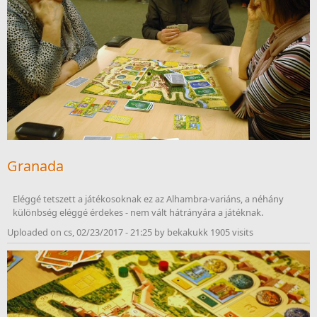
Granada
Eléggé tetszett a játékosoknak ez az Alhambra-variáns, a néhány 
különbség eléggé érdekes - nem vált hátrányára a játéknak.
Uploaded on cs, 02/23/2017 - 21:25 by bekakukk 1905 visits