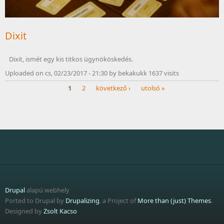
Dixit
Dixit, ismét egy kis titkos ügynököskedés.
Uploaded on cs, 02/23/2017 - 21:30 by bekakukk 1637 visits
1
2
következő ›
utolsó »
Oldalak
Drupal
alapú webhely
Ported to Drupal by
Drupalizing
, a Project of
More than (just) Themes
.
Designed by
Zsolt Kacso