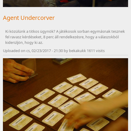
Agent Undercorver
Ki közülünk a titkos ügynök? A játékosok sorban egymásnak tesznek 
fel ravasz kérdéseket, 8 perc áll rendelkezésre, hogy a válaszokból 
kiderüljön, hogy ki az.
Uploaded on cs, 02/23/2017 - 21:30 by bekakukk 1611 visits