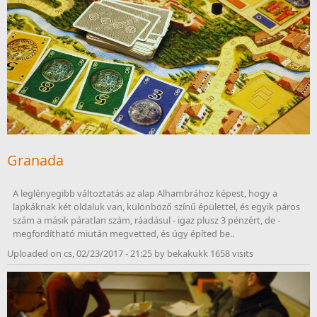
Granada
A leglényegibb változtatás az alap Alhambrához képest, hogy a 
lapkáknak két oldaluk van, különböző színű épülettel, és egyik páros 
szám a másik páratlan szám, ráadásul - igaz plusz 3 pénzért, de - 
Uploaded on cs, 02/23/2017 - 21:25 by bekakukk 1658 visits