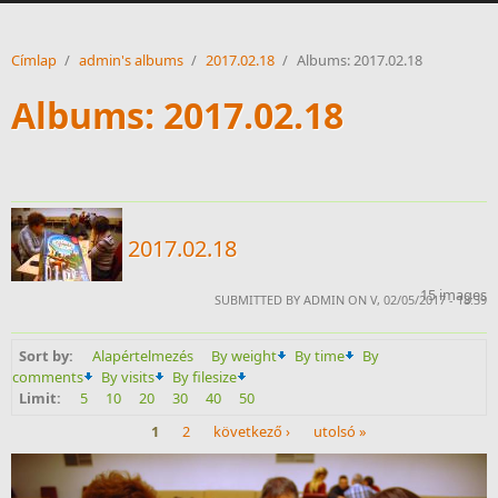
Címlap
/
admin's albums
/
2017.02.18
/
Albums: 2017.02.18
Albums: 2017.02.18
2017.02.18
15 images
SUBMITTED BY ADMIN ON V, 02/05/2017 - 18:39
Sort by:
Alapértelmezés
By weight
By time
By
comments
By visits
By filesize
Limit:
5
10
20
30
40
50
1
2
következő ›
utolsó »
Oldalak