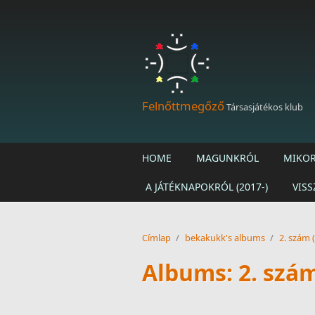
Ugrás a tartalomra
Felnőttmegőző
Társasjátékos klub
HOME
MAGUNKRÓL
MIKOR
A JÁTÉKNAPOKRÓL (2017-)
VISS
Címlap
/
bekakukk's albums
/
2. szám 
Albums: 2. szám