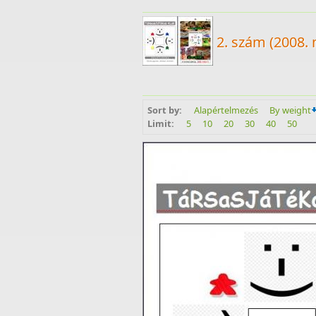
2. szám (2008.
Sort by:
Alapértelmezés
By weight
Limit:
5
10
20
30
40
50