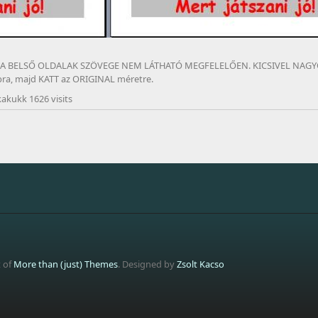
 A BELSŐ OLDALAK SZÖVEGE NEM LÁTHATÓ MEGFELELŐEN. KICSIVEL NAGYO
mbra, majd KATT az ORIGINAL méretre.
akukk 1626 visits
t of
More than (just) Themes
. Designed by
Zsolt Kacso