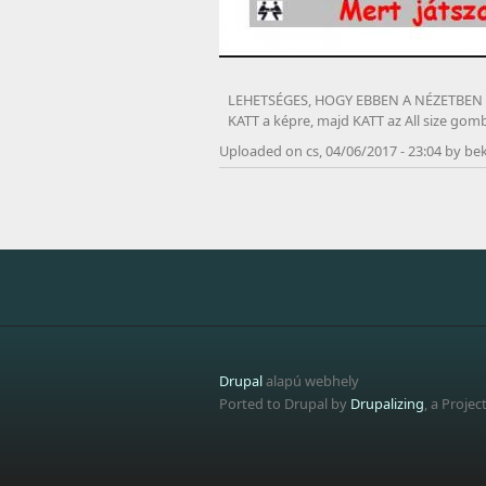
LEHETSÉGES, HOGY EBBEN A NÉZETBEN
KATT a képre, majd KATT az All size go
Uploaded on cs, 04/06/2017 - 23:04 by bek
Drupal
alapú webhely
Ported to Drupal by
Drupalizing
, a Projec