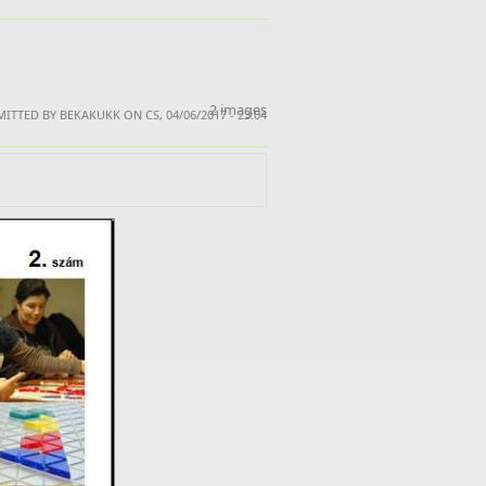
2 images
ITTED BY BEKAKUKK ON CS, 04/06/2017 - 23:04