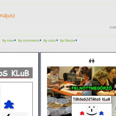
 május)
SUBM
By time
By comments
By visits
By filesize